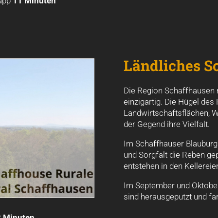
napp
11 Minuten
Ländliches S
Die Region Schaffhausen m
einzigartig. Die Hügel de
Landwirtschaftsflächen, W
der Gegend ihre Vielfalt.
Im Schaffhauser Blauburgu
und Sorgfalt die Reben g
entstehen in den Kellereien
Im September und Oktober 
sind herausgeputzt und far
3 Minuten