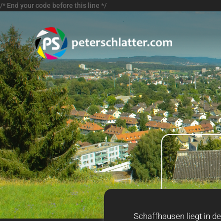
/* End your code before this line */
Schaffhausen liegt in d