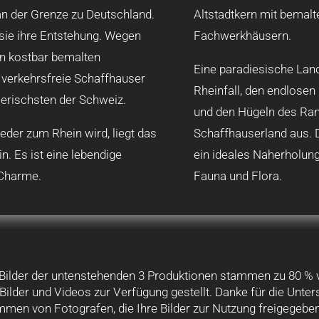
n der Grenze zu Deutschland.
Altstadtkern mit bemal
sie ihre Entstehung. Wegen
Fachwerkhäusern.
en kostbar bemalten
Eine paradiesische Lan
 verkehrsfreie Schaffhauser
Rheinfall, den endlosen
alerischsten der Schweiz.
und den Hügeln des Ran
der zum Rhein wird, liegt das
Schaffhauserland aus. 
n. Es ist eine lebendige
ein ideales Naherholung
 Charme.
Fauna und Flora.
 Bilder der untenstehenden 3 Produktionen stammen zu 80 % 
Bilder und Videos zur Verfügung gestellt. Danke für die Unte
mmen von Fotografen, die Ihre Bilder zur Nutzung freigegeb