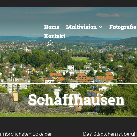
Home
Multivision
Fotografie
Kontakt
Schaffhausen
er nördlichsten Ecke der
Das Städtchen ist berüh