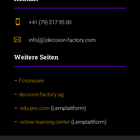

+41 (79) 217 95 00

info(@)decision-factory.com
Weitere Seiten
–
Fotoreisen
–
decision-factory ag
–
edu-pro.com
(Lernplattform)
–
online-learning.center
(Lernplattform)