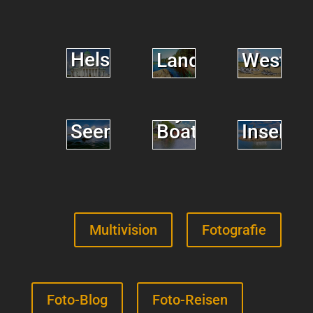
Helsinki
Westkü
Landschaft
Porvoo
Finnische
Åland
by
Seenplatte
Inseln
Boat
Multivision
Fotografie
Foto-Blog
Foto-Reisen