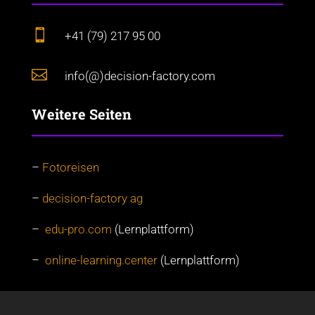

+41 (79) 217 95 00

info(@)decision-factory.com
Weitere Seiten
–
Fotoreisen
–
decision-factory ag
–
edu-pro.com
(Lernplattform)
–
online-learning.center
(Lernplattform)